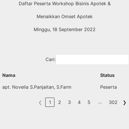
Langsung
Daftar Peserta Workshop Bisinis Apotek &
ke
Menaikkan Omset Apotek
konten
Minggu, 18 September 2022
Cari:
Nama
Status
apt. Novelia S.Panjaitan, S.Farm
Peserta
…
❮
1
2
3
4
5
302
❯