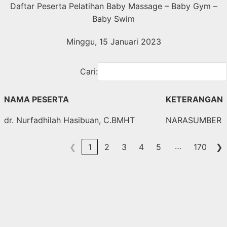
Langsung
Daftar Peserta Pelatihan Baby Massage – Baby Gym –
ke
Baby Swim
konten
Minggu, 15 Januari 2023
Cari:
NAMA PESERTA
KETERANGAN
dr. Nurfadhilah Hasibuan, C.BMHT
NARASUMBER
…
❮
1
2
3
4
5
170
❯