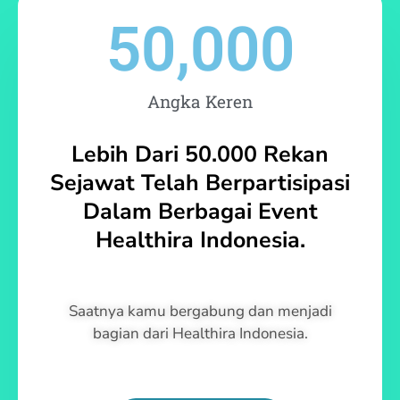
50,000
Angka Keren
Lebih Dari 50.000 Rekan
Sejawat Telah Berpartisipasi
Dalam Berbagai Event
Healthira Indonesia.
Saatnya kamu bergabung dan menjadi
bagian dari Healthira Indonesia.