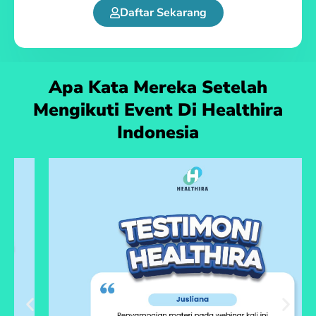
Daftar Sekarang
Apa Kata Mereka Setelah
Mengikuti Event Di Healthira
Indonesia