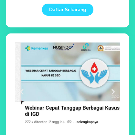
Daftar Sekarang